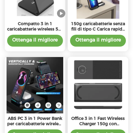
Compatto 3 in 1
150g caricabatterie senza
caricabatterie wireless 5W
fili di tipo C Carica rapida
Watch Output e
per più dispositivi
5W/7.5W/10W/15W
Distanza di ricarica 2-8
Ottenga il migliore
Ottenga il migliore
Wireless Output
mm
prezzo
prezzo
ABS PC 3 in 1 Power Bank
Office 3 in 1 Fast Wireless
per caricabatterie wireless
Charger 150g con
con 10W 7.5W 5W di
capacità di ricarica via