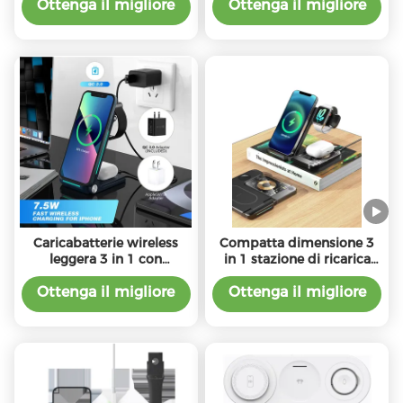
potenza
cavo di tipo C
Ottenga il migliore
Ottenga il migliore
prezzo
prezzo
Caricabatterie wireless
Compatta dimensione 3
leggera 3 in 1 con
in 1 stazione di ricarica
interfaccia di tipo C
wireless / pad W / cavo di
tipo C
Ottenga il migliore
Ottenga il migliore
prezzo
prezzo