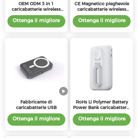
OEM ODM 3 in 1
CE Magnetico pieghevole
caricabatterie wireless
caricabatterie wireless
Tipo C Multi Color Con
5000mAh Magnet Power
10W Potenza 5W Output
Bank Tipo C Output
Ottenga il migliore
Ottenga il migliore
Watch
prezzo
prezzo
Fabbricante di
RoHs Li Polymer Battery
caricabatterie USB
Power Bank caricabatterie
wireless con ingresso di
tipo C
Ottenga il migliore
Ottenga il migliore
prezzo
prezzo