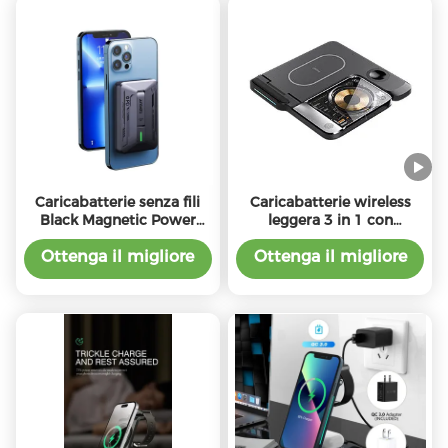
Caricabatterie senza fili
Caricabatterie wireless
Black Magnetic Power
leggera 3 in 1 con
Bank 142g Con uscita 5W
frequenza di ricarica 110-
/ 7.5W
205KHz 1m
Ottenga il migliore
Ottenga il migliore
prezzo
prezzo