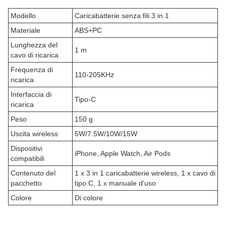
Modello
Caricabatterie senza fili 3 in 1
Materiale
ABS+PC
Lunghezza del
1 m
cavo di ricarica
Frequenza di
110-205KHz
ricarica
Interfaccia di
Tipo-C
ricarica
Peso
150 g
Uscita wireless
5W/7.5W/10W/15W
Dispositivi
iPhone, Apple Watch, Air Pods
compatibili
Contenuto del
1 x 3 in 1 caricabatterie wireless, 1 x cavo di
pacchetto
tipo C, 1 x manuale d'uso
Colore
Di colore