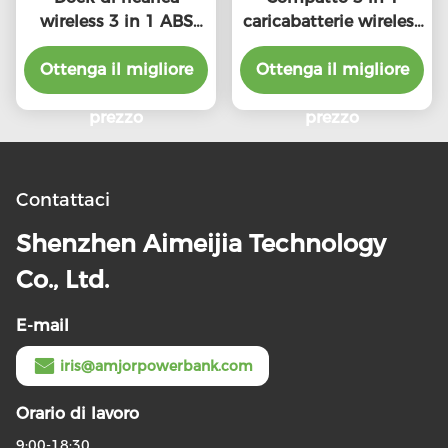
wireless 3 in 1 ABS
caricabatterie wireless
leggero da 15W con
5W Watch Output e
interfaccia di tipo C
Ottenga il migliore
5W/7.5W/10W/15W
Ottenga il migliore
Wireless Output
prezzo
prezzo
Contattaci
Shenzhen Aimeijia Technology
Co., Ltd.
E-mail
iris@amjorpowerbank.com
Orario di lavoro
9:00-18:30