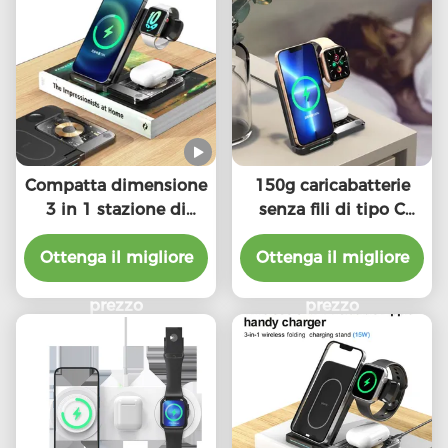
Compatta dimensione
150g caricabatterie
3 in 1 stazione di
senza fili di tipo C
ricarica wireless / pad
Carica rapida per più
Ottenga il migliore
W / cavo di tipo C
dispositivi Distanza di
Ottenga il migliore
ricarica 2-8 mm
prezzo
prezzo