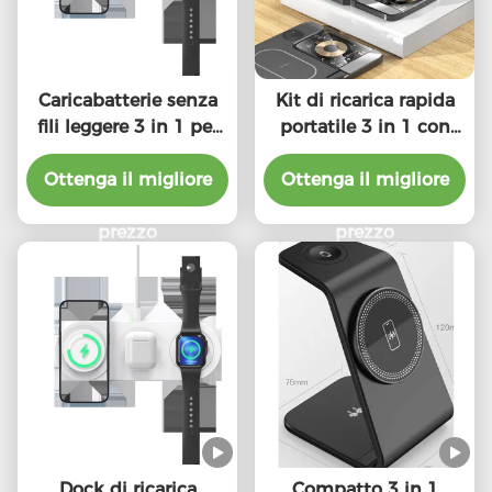
Caricabatterie senza
Kit di ricarica rapida
fili leggere 3 in 1 per
portatile 3 in 1 con
iPhone Apple Watch
cavo di ricarica da 1 m
Ottenga il migliore
AirPods
Ottenga il migliore
prezzo
prezzo
Dock di ricarica
Compatto 3 in 1