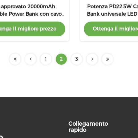
 approvato 20000mAh
Potenza PD22.5W C
ble Power Bank con cavo
Bank universale LED
ightning incorporato
luci di ricarica 
enga il migliore prezzo
Ottenga il miglior
1
2
3
Collegamento
rapido
.,