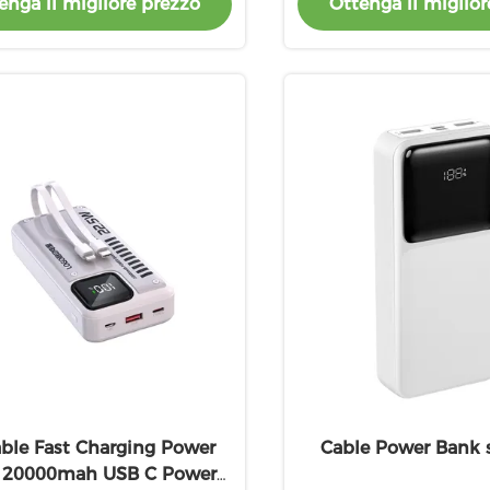
enga il migliore prezzo
Ottenga il miglior
able Fast Charging Power
Cable Power Bank 
 20000mah USB C Power