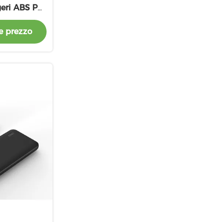
ggeri ABS PC
di 5V/3A
e prezzo