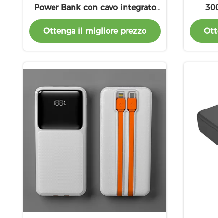
Power Bank con cavo integrato
30
CE approvato
Ottenga il migliore prezzo
Ott