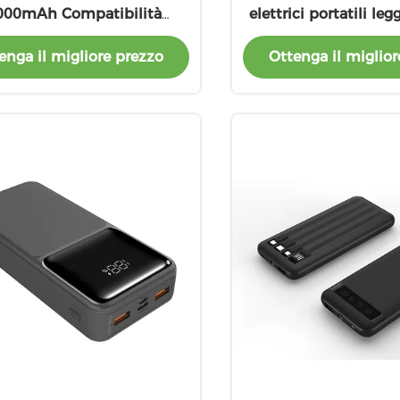
000mAh Compatibilità
elettrici portatili le
universale
con carica rapida 
enga il migliore prezzo
Ottenga il miglior