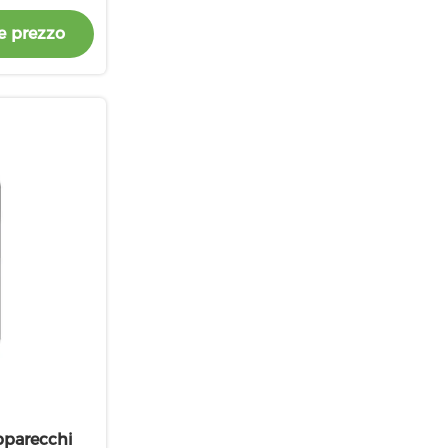
e prezzo
pparecchi