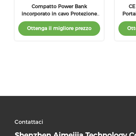
Compatto Power Bank
CE
incorporato in cavo Protezione
Porta
da sovraccarico Power Bank
L
Ottenga il migliore prezzo
Ott
portatile bianco
Contattaci
Shenzhen Aimeijia Technology Co