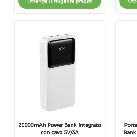
Ottenga il migliore prezzo
Ott
20000mAh Power Bank integrato
Port
con cavo 5V/3A
Bank