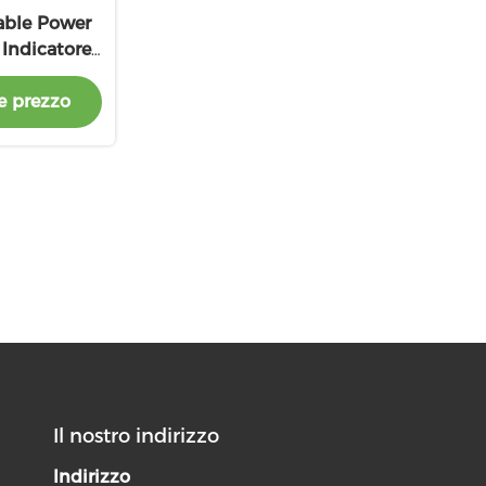
able Power
 Indicatore
esterna
e prezzo
Il nostro indirizzo
Indirizzo