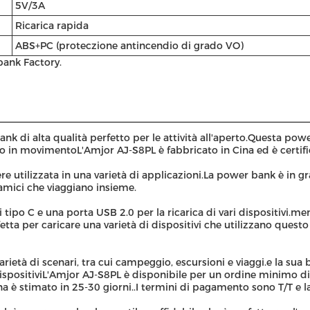
5V/3A
Ricarica rapida
ABS+PC (proteczione antincendio di grado VO)
bank Factory.
k di alta qualità perfetto per le attività all'aperto.Questa powe
no in movimentoL'Amjor AJ-S8PL è fabbricato in Cina ed è certifi
e utilizzata in una varietà di applicazioni.La power bank è in 
 amici che viaggiano insieme.
ipo C e una porta USB 2.0 per la ricarica di vari dispositivi.mentr
tta per caricare una varietà di dispositivi che utilizzano questo
arietà di scenari, tra cui campeggio, escursioni e viaggi.e la sua
ispositiviL'Amjor AJ-S8PL è disponibile per un ordine minimo di 
a è stimato in 25-30 giorni..I termini di pagamento sono T/T e l