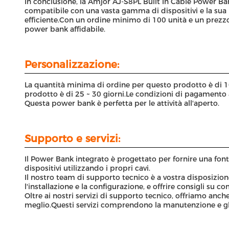
In conclusione, la Amjor AJ-S8PL Built In Cable Power Ban
compatibile con una vasta gamma di dispositivi e la sua 
efficiente.Con un ordine minimo di 100 unità e un prezzo
power bank affidabile.
Personalizzazione:
La quantità minima di ordine per questo prodotto è di 100
prodotto è di 25 ~ 30 giorni.Le condizioni di pagament
Questa power bank è perfetta per le attività all'aperto.
Supporto e servizi:
Il Power Bank integrato è progettato per fornire una font
dispositivi utilizzando i propri cavi.
Il nostro team di supporto tecnico è a vostra disposizio
l'installazione e la configurazione, e offrire consigli su 
Oltre ai nostri servizi di supporto tecnico, offriamo anche
meglio.Questi servizi comprendono la manutenzione e gli 