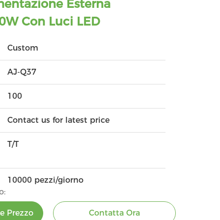
mentazione Esterna
20W Con Luci LED
Custom
AJ-Q37
100
Contact us for latest price
T/T
10000 pezzi/giorno
o:
re Prezzo
Contatta Ora