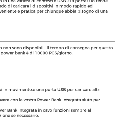
o in una varietà di contesti.e USB 2La porta.0 lo rende
do di caricare i dispositivi in modo rapido ed
nveniente e pratica per chiunque abbia bisogno di una
io non sono disponibili. Il tempo di consegna per questo
a power bank è di 10000 PCS/giorno.
ivi in movimento.e una porta USB per caricare altri
vere con la vostra Power Bank integrata.aiuto per
Power Bank integrata in cavo funzioni sempre al
zione se necessario.