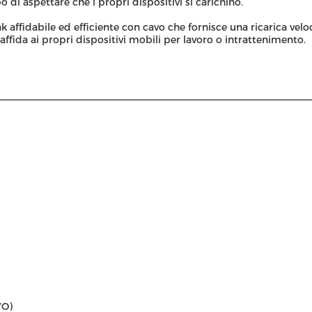
di aspettare che i propri dispositivi si carichino.
ffidabile ed efficiente con cavo che fornisce una ricarica veloce
ffida ai propri dispositivi mobili per lavoro o intrattenimento.
VO)