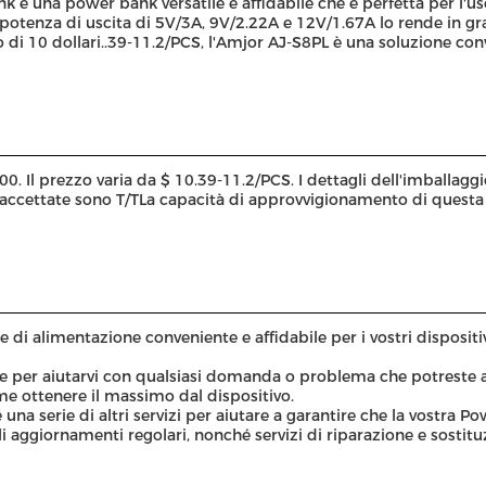
k è una power bank versatile e affidabile che è perfetta per l'us
potenza di uscita di 5V/3A, 9V/2.22A e 12V/1.67A lo rende in gra
 di 10 dollari..39-11.2/PCS, l'Amjor AJ-S8PL è una soluzione co
. Il prezzo varia da $ 10.39-11.2/PCS. I dettagli dell'imballagg
o accettate sono T/TLa capacità di approvvigionamento di quest
e di alimentazione conveniente e affidabile per i vostri disposit
ne per aiutarvi con qualsiasi domanda o problema che potreste a
come ottenere il massimo dal dispositivo.
 una serie di altri servizi per aiutare a garantire che la vostra 
aggiornamenti regolari, nonché servizi di riparazione e sostitu