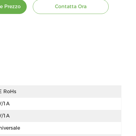
re Prezzo
Contatta Ora
E RoHs
V/1A
V/1A
niversale