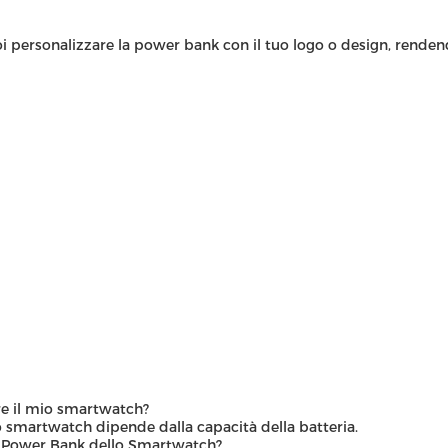
uoi personalizzare la power bank con il tuo logo o design, renden
re il mio smartwatch?
o smartwatch dipende dalla capacità della batteria.
a Power Bank dello Smartwatch?