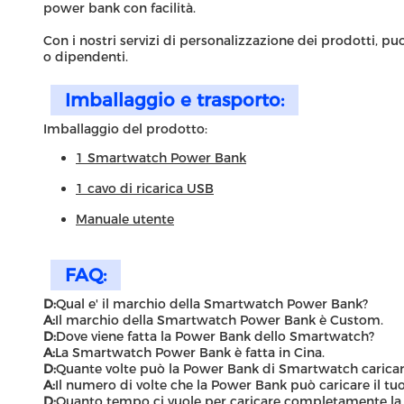
power bank con facilità.
Con i nostri servizi di personalizzazione dei prodotti, p
o dipendenti.
Imballaggio e trasporto:
Imballaggio del prodotto:
1 Smartwatch Power Bank
1 cavo di ricarica USB
Manuale utente
FAQ:
D:
Qual e' il marchio della Smartwatch Power Bank?
A:
Il marchio della Smartwatch Power Bank è Custom.
D:
Dove viene fatta la Power Bank dello Smartwatch?
A:
La Smartwatch Power Bank è fatta in Cina.
D:
Quante volte può la Power Bank di Smartwatch carica
A:
Il numero di volte che la Power Bank può caricare il tu
D:
Quanto tempo ci vuole per caricare completamente l