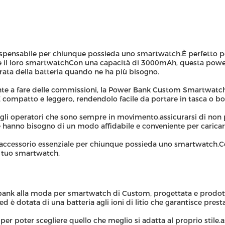
spensabile per chiunque possieda uno smartwatch.È perfetto p
re il loro smartwatchCon una capacità di 3000mAh, questa powe
rata della batteria quando ne ha più bisogno.
nte a fare delle commissioni, la Power Bank Custom Smartwatch 
 compatto e leggero, rendendolo facile da portare in tasca o bo
gli operatori che sono sempre in movimento.assicurarsi di no
 che hanno bisogno di un modo affidabile e conveniente per cari
essorio essenziale per chiunque possieda uno smartwatch.Con la
il tuo smartwatch.
bank alla moda per smartwatch di Custom, progettata e prodott
è dotata di una batteria agli ioni di litio che garantisce prestaz
 per poter scegliere quello che meglio si adatta al proprio stile