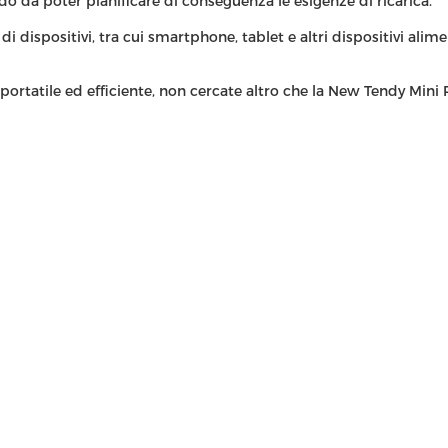
 da poter pianificare di conseguenza le esigenze di ricarica.
ispositivi, tra cui smartphone, tablet e altri dispositivi alimen
, portatile ed efficiente, non cercate altro che la New Tendy Mini