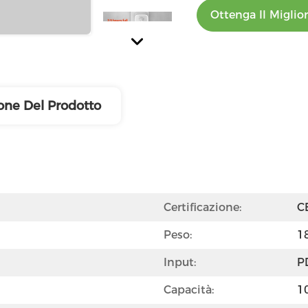
Ottenga Il Miglio
one Del Prodotto
Certificazione:
C
Peso:
1
Input:
P
Capacità:
1