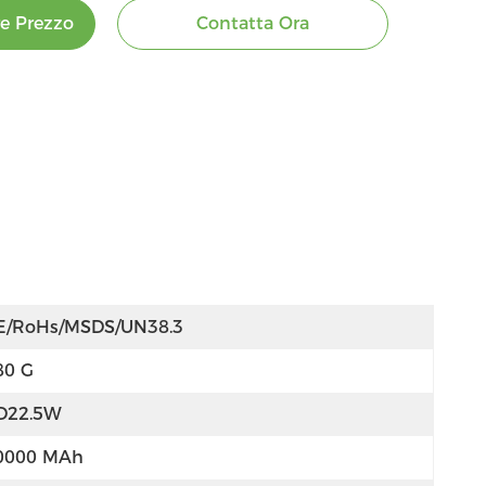
re Prezzo
Contatta Ora
E/RoHs/MSDS/UN38.3
80 G
D22.5W
0000 MAh