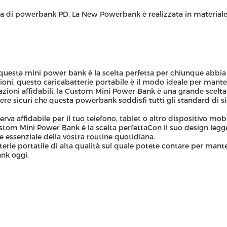
ia di powerbank PD. La New Powerbank è realizzata in material
questa mini power bank è la scelta perfetta per chiunque abbia 
i, questo caricabatterie portabile è il modo ideale per mantene
estazioni affidabili, la Custom Mini Power Bank è una grande sce
ere sicuri che questa powerbank soddisfi tutti gli standard di si
erva affidabile per il tuo telefono, tablet o altro dispositivo m
stom Mini Power Bank è la scelta perfettaCon il suo design leggero,
essenziale della vostra routine quotidiana.
ie portatile di alta qualità sul quale potete contare per mantener
nk oggi.