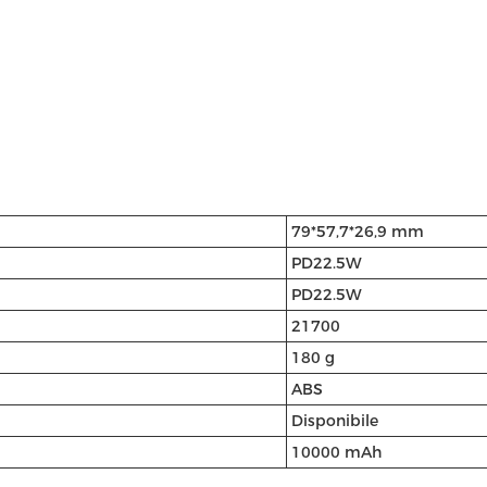
79*57,7*26,9 mm
PD22.5W
PD22.5W
21700
180 g
ABS
Disponibile
10000 mAh