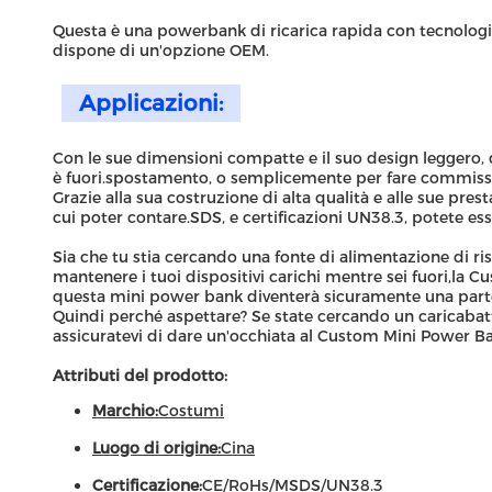
Questa è una powerbank di ricarica rapida con tecnolog
dispone di un'opzione OEM.
Applicazioni:
Con le sue dimensioni compatte e il suo design leggero, 
è fuori.spostamento, o semplicemente per fare commission
Grazie alla sua costruzione di alta qualità e alle sue pr
cui poter contare.SDS, e certificazioni UN38.3, potete ess
Sia che tu stia cercando una fonte di alimentazione di ris
mantenere i tuoi dispositivi carichi mentre sei fuori,la Cu
questa mini power bank diventerà sicuramente una parte 
Quindi perché aspettare? Se state cercando un caricabatter
assicuratevi di dare un'occhiata al Custom Mini Power Ba
Attributi del prodotto:
Marchio:
Costumi
Luogo di origine:
Cina
Certificazione:
CE/RoHs/MSDS/UN38.3