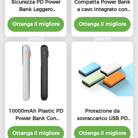
Sicurezza PD Power
Compatta Power Bank
Bank Leggero
a cavo integrato con
10000mAh Fast
indicatore LED
Charging Power Bank
Ottenga il migliore
Ottenga il migliore
10000mAh Alta
Carica
capacità
prezzo
prezzo
10000mAh Plastic PD
Protezione da
Power Bank Con
sovraccarico USB PD
Indicatore LED di
Power Bank
Ottenga il migliore
ricarica rapida
Ottenga il migliore
20000mAh