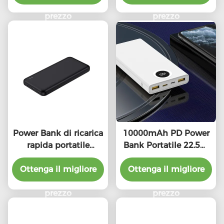
universale
Smartphone Power
prezzo
prezzo
Bank
Power Bank di ricarica
10000mAh PD Power
rapida portatile
Bank Portatile 22.5W
10000mah 20w 22,5w
PD Battery Pack
Dispositivo compatto
Ottenga il migliore
Regalo promozionale
Ottenga il migliore
prezzo
prezzo