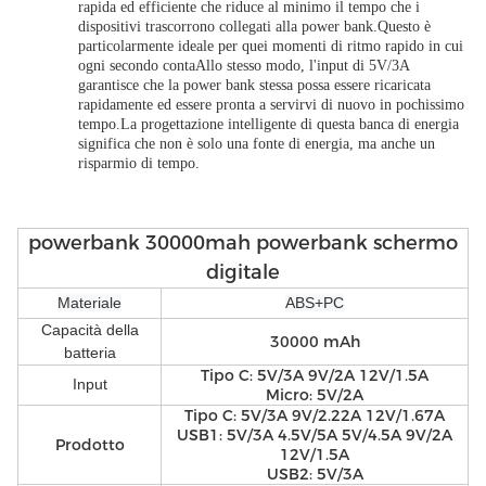
rapida ed efficiente che riduce al minimo il tempo che i
dispositivi trascorrono collegati alla power bank.Questo è
particolarmente ideale per quei momenti di ritmo rapido in cui
ogni secondo contaAllo stesso modo, l'input di 5V/3A
garantisce che la power bank stessa possa essere ricaricata
rapidamente ed essere pronta a servirvi di nuovo in pochissimo
tempo.La progettazione intelligente di questa banca di energia
significa che non è solo una fonte di energia, ma anche un
risparmio di tempo.
powerbank 30000mah powerbank schermo
digitale
Materiale
ABS+PC
Capacità della
30000 mAh
batteria
Tipo C: 5V/3A 9V/2A 12V/1.5A
Input
Micro: 5V/2A
Tipo C: 5V/3A 9V/2.22A 12V/1.67A
USB1: 5V/3A 4.5V/5A 5V/4.5A 9V/2A
Prodotto
12V/1.5A
USB2: 5V/3A