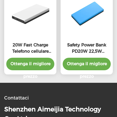
20W Fast Charge
Safety Power Bank
Telefono cellulare
PD20W 22,5W
Power Bank
caricabatterie portatili
Ottenga il migliore
caricabatterie
Ottenga il migliore
a ricarica rapida
10000mah Multi Color
prezzo
prezzo
Contattaci
Shenzhen Aimeijia Technology